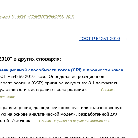
омах
).
М
.
:
ФГУП
«
СТАНДАРТИНФОРМ
»
.
2013
.
ГОСТ Р 54251-2010
2010" в других словарях:
реакционной способности кокса (CRI) и прочности кокса
Т Р 54250 2010: Кокс. Определение реакционной
а после реакции (CSR) оригинал документа: 3.1 показатель
ом устойчивости к истиранию после реакции с… …
Словарь-
ментации
: Мера измерения, дающая качественную или количественную
ную на основе аналитической модели, разработанной для
стей. Источник …
Словарь-справочник терминов нормативно-