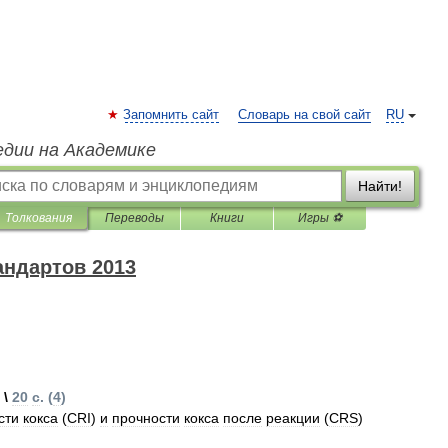
Запомнить сайт
Словарь на свой сайт
RU
едии на Академике
Найти!
Толкования
Переводы
Книги
Игры ⚽
андартов 2013
\ \
20
с
. (
4
)
сти
кокса
(
CRI
)
и
прочности
кокса
после
реакции
(
CRS
)