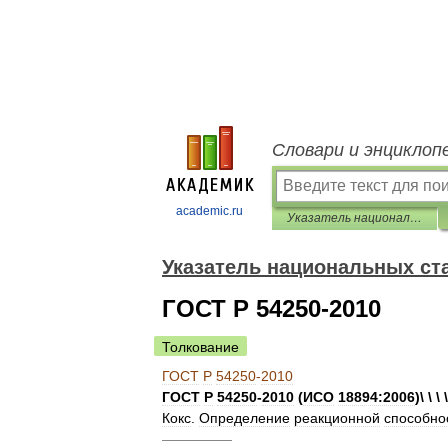
Словари и энциклоп
academic.ru
Указатель национальных стандартов 2013
Указатель национальных ст
ГОСТ Р 54250-2010
Толкование
ГОСТ
Р
54250
-
2010
ГОСТ
Р
54250
-
2010
(
ИСО
18894:2006
)\ \ \ 
Кокс
.
Определение
реакционной
способно
—————