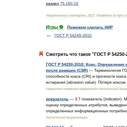
раздел
75
.
160
.
10
Национальные
стандарты
.
2013
.
Указатель
(
в
трех
т
Игры ⚽
Поможем сделать НИР
ГОСТ Р 54249-2010
Смотреть что такое "ГОСТ Р 54250-
ГОСТ Р 54250-2010: Кокс. Определение 
после реакции (CSR)
— Терминология ГОС
способности кокса (CRI) и прочности кокс
истирания (abrasion value): Потеря кокс
справочник терминов нормативно-технической доку
показатель
— 3.7 показатель (indicator)
оценку определенных атрибутов, выведен
определенных информационных потребно
технической документации