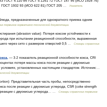
3 ГОСТ 4.110 84 ГОСТ 5.1261 72 ГОСТ 147 95 (ИСО 1928 76)
9 ГОСТ 1932 93 (ИСО 622 81) ГОСТ 205 …
Указатель
блюда, предназначенные для однократного приема одним
ник терминов нормативно-технической документации
стирания (abrasion value): Потеря коксом устойчивости к
лерода при испытании реакционной способности, выраженная
дшего через сито с размером отверстий 0,5 …
Словарь-справочник
окса,
— 3.2 показатель реакционной способности кокса, CRI
 процентах потеря массы кокса после реакции с двуокисью
в условиях, установленных настоящим стандартом. Источник:…
нической документации
ortion): Представительная часть пробы, непосредственно
кса после реакции с двуокисью углерода, CSR (coke strength
сле реакции с двуокисью углерода… …
Словарь-справочник терминов