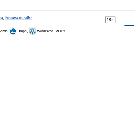
ка
,
Реклама на сайте
18+
omla,
Drupal,
WordPress, MODx.