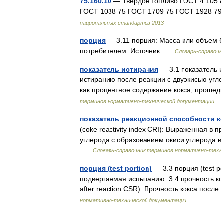
75.160.10
— Твердое топливо ГОСТ 4.105 8
ГОСТ 1038 75 ГОСТ 1709 75 ГОСТ 1928 7
национальных стандартов 2013
порция
— 3.11 порция: Масса или объем 
потребителем. Источник …
Словарь-справоч
показатель истирания
— 3.1 показатель и
истиранию после реакции с двуокисью уг
как процентное содержание кокса, проше
терминов нормативно-технической документации
показатель реакционной способности к
(coke reactivity index CRI): Выраженная в
углерода с образованием окиси углерода 
…
Словарь-справочник терминов нормативно-тех
порция (test portion)
— 3.3 порция (test p
подвергаемая испытанию. 3.4 прочность ко
after reaction CSR): Прочность кокса по
нормативно-технической документации